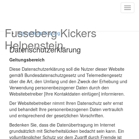
Datenschutzerklärung
Toggl
navig
Du bist hier:
Startseite
Sonstiges
Fusseberg Kickers
Datenschutzerklärung
Helpenstein
Datenschutzerklärung
Geltungsbereich
Diese Datenschutzerklärung soll die Nutzer dieser Website
gemäß Bundesdatenschutzgesetz und Telemediengesetz
über die Art, den Umfang und den Zweck der Erhebung und
Verwendung personenbezogener Daten durch den
Websitebetreiber [Ihre Kontaktdaten einfügen] informieren.
Der Websitebetreiber nimmt Ihren Datenschutz sehr ernst
und behandelt Ihre personenbezogenen Daten vertraulich
und entsprechend der gesetzlichen Vorschriften.
Bedenken Sie, dass die Datenübertragung im Internet
grundsätzlich mit Sicherheitslücken bedacht sein kann. Ein
vollumfänglicher Schutz vor dem Zugriff durch Fremde ist